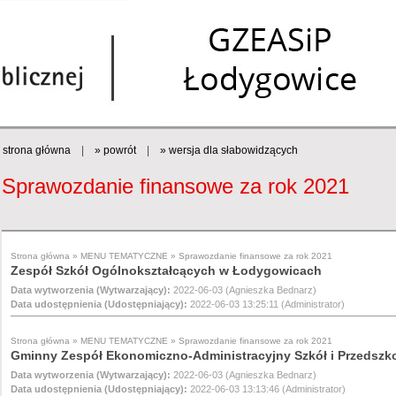
strona główna
|
» powrót
|
» wersja dla słabowidzących
Sprawozdanie finansowe za rok 2021
Strona główna
»
MENU TEMATYCZNE
»
Sprawozdanie finansowe za rok 2021
Zespół Szkół Ogólnokształcących w Łodygowicach
Data wytworzenia (Wytwarzający):
2022-06-03 (Agnieszka Bednarz)
Data udostępnienia (Udostępniający):
2022-06-03 13:25:11 (Administrator)
Strona główna
»
MENU TEMATYCZNE
»
Sprawozdanie finansowe za rok 2021
Gminny Zespół Ekonomiczno-Administracyjny Szkół i Przedszk
Data wytworzenia (Wytwarzający):
2022-06-03 (Agnieszka Bednarz)
Data udostępnienia (Udostępniający):
2022-06-03 13:13:46 (Administrator)