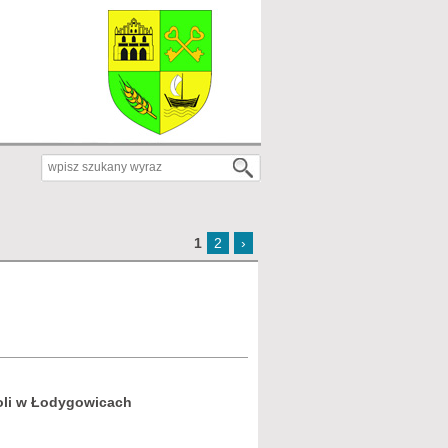
1
2
›
oli w Łodygowicach